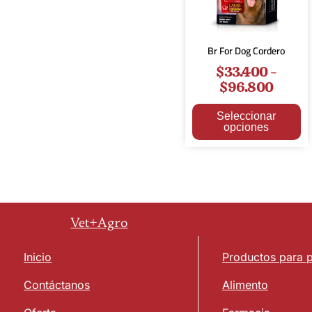
Br For Dog Cordero
$
33.400
-
$
96.800
Seleccionar
opciones
Vet+Agro
Inicio
Productos para 
Contáctanos
Alimento