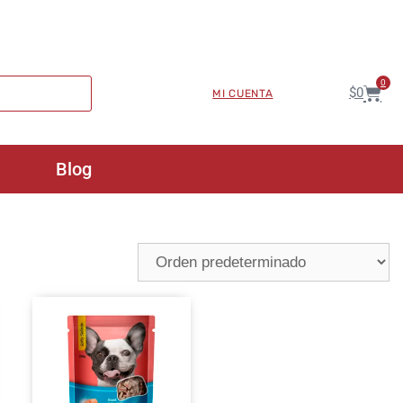
0
$
0
MI CUENTA
Blog