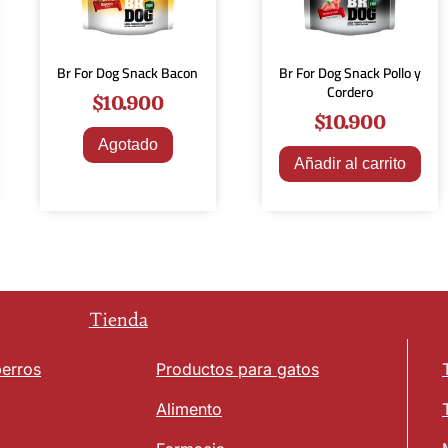
Br For Dog Snack Bacon
Br For Dog Snack Pollo y
Cordero
$
10.900
$
10.900
Agotado
Añadir al carrito
Tienda
perros
Productos para gatos
Alimento