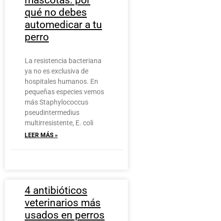
qué no debes
automedicar a tu
perro
La resistencia bacteriana
ya no es exclusiva de
hospitales humanos. En
pequeñas especies vemos
más Staphylococcus
pseudintermedius
multirresistente, E. coli
LEER MÁS »
4 antibióticos
veterinarios más
usados en perros