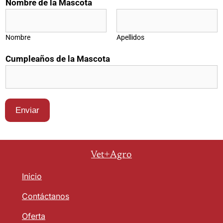
Nombre de la Mascota
l
e
c
Nombre
Apellidos
t
Cumpleaños de la Mascota
r
ó
n
i
c
Enviar
o
Vet+Agro
Inicio
Contáctanos
Oferta