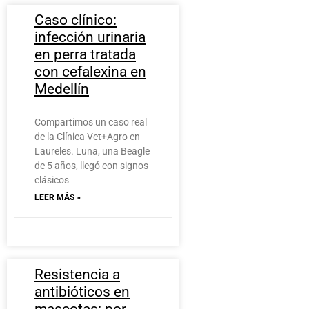
Caso clínico:
infección urinaria
en perra tratada
con cefalexina en
Medellín
Compartimos un caso real
de la Clínica Vet+Agro en
Laureles. Luna, una Beagle
de 5 años, llegó con signos
clásicos
LEER MÁS »
Resistencia a
antibióticos en
mascotas: por