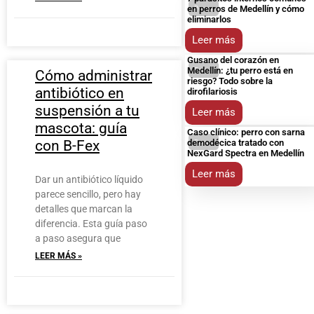
en perros de Medellín y cómo
Perros
eliminarlos
Leer más
Gusano del corazón en
Medellín: ¿tu perro está en
Perros
Cómo administrar
riesgo? Todo sobre la
antibiótico en
dirofilariosis
suspensión a tu
Leer más
mascota: guía
Caso clínico: perro con sarna
con B-Fex
demodécica tratado con
Perros
NexGard Spectra en Medellín
Leer más
Dar un antibiótico líquido
parece sencillo, pero hay
detalles que marcan la
diferencia. Esta guía paso
a paso asegura que
LEER MÁS »