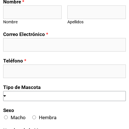
Nombre
*
Nombre
Apellidos
Correo Electrónico
*
Teléfono
*
S
Tipo de Mascota
e
x
o
Sexo
d
Macho
Hembra
e
E