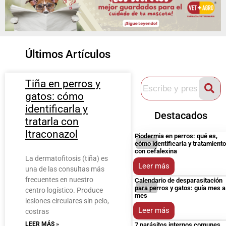
Últimos Artículos
Tiña en perros y
gatos: cómo
identificarla y
Destacados
tratarla con
Itraconazol
Piodermia en perros: qué es,
cómo identificarla y tratamiento
Perros
con cefalexina
La dermatofitosis (tiña) es
Leer más
una de las consultas más
frecuentes en nuestro
Calendario de desparasitación
para perros y gatos: guía mes a
Perros
centro logístico. Produce
mes
lesiones circulares sin pelo,
Leer más
costras
LEER MÁS »
7 parásitos internos comunes