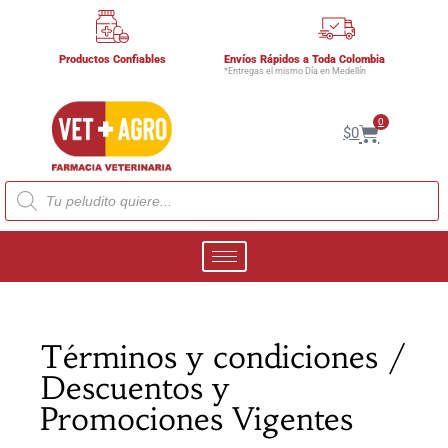
Productos Confiables
Envíos Rápidos a Toda Colombia
*Entregas el mismo Día en Medellín
0
$
0
Términos y condiciones /
Descuentos y
Promociones Vigentes