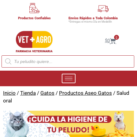
Productos Confiables
Envíos Rápidos a Toda Colombia
*Entregas el mismo Día en Medellín
0
$
0
Inicio
/
Tienda
/
Gatos
/
Productos Aseo Gatos
/ Salud
oral