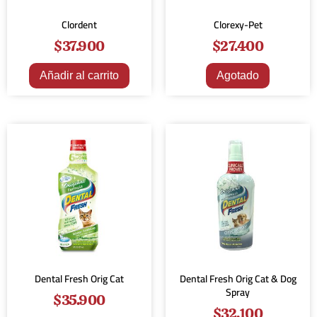
Clordent
Clorexy-Pet
$
37.900
$
27.400
Añadir al carrito
Agotado
Dental Fresh Orig Cat
Dental Fresh Orig Cat & Dog
Spray
$
35.900
$
32.100