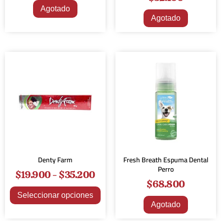
Agotado
Agotado
Denty Farm
Fresh Breath Espuma Dental
Perro
$
19.900
-
$
35.200
$
68.800
Seleccionar opciones
Agotado