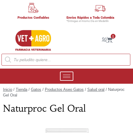
Productos Confiables
Envíos Rápidos a Toda Colombia
*Entregas el mismo Día en Medellín
0
$
0
Inicio
/
Tienda
/
Gatos
/
Productos Aseo Gatos
/
Salud oral
/ Naturproc
Gel Oral
Naturproc Gel Oral