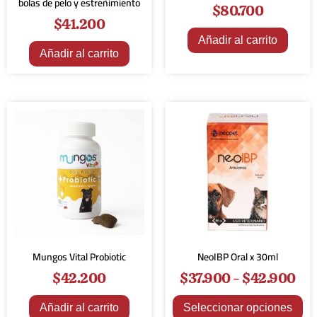
bolas de pelo y estreñimiento
$
80.700
$
41.200
Añadir al carrito
Añadir al carrito
Mungos Vital Probiotic
NeoIBP Oral x 30ml
$
42.200
$
37.900
-
$
42.900
Añadir al carrito
Seleccionar opciones