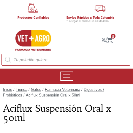
Productos Confiables
Envíos Rápidos a Toda Colombia
*Entregas el mismo Día en Medellín
0
$
0
Inicio
/
Tienda
/
Gatos
/
Farmacia Veterinaria
/
Digestivos /
Probióticos
/ Aciflux Suspensión Oral x 50ml
Aciflux Suspensión Oral x
50ml