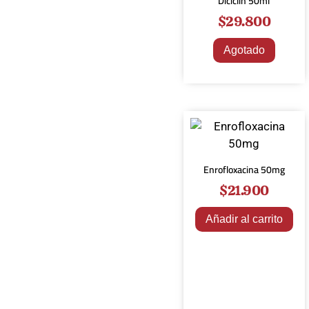
Diciclin 50ml
$
29.800
Agotado
Enrofloxacina 50mg
$
21.900
Añadir al carrito