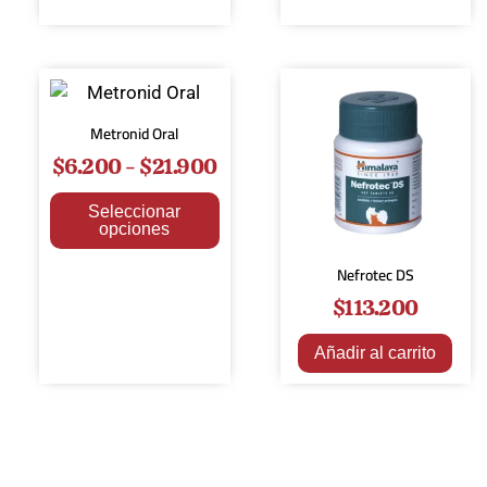
Metronid Oral
$
6.200
-
$
21.900
Seleccionar
opciones
Nefrotec DS
$
113.200
Añadir al carrito