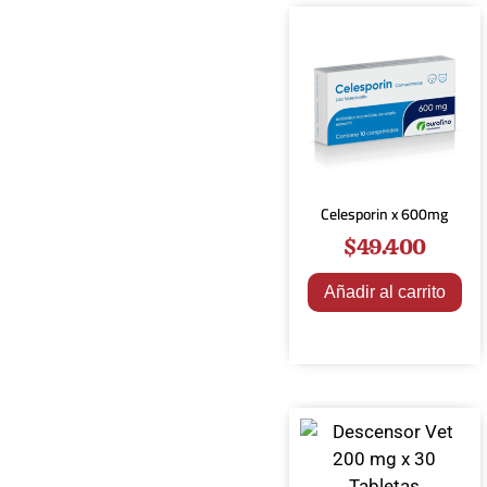
Celesporin x 600mg
$
49.400
Añadir al carrito