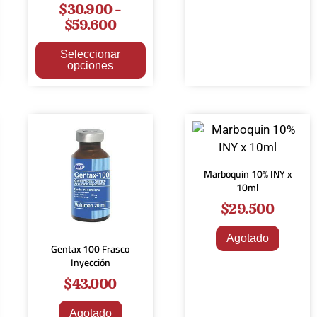
$
30.900
-
$
59.600
Seleccionar
opciones
Marboquin 10% INY x
10ml
$
29.500
Agotado
Gentax 100 Frasco
Inyección
$
43.000
Agotado