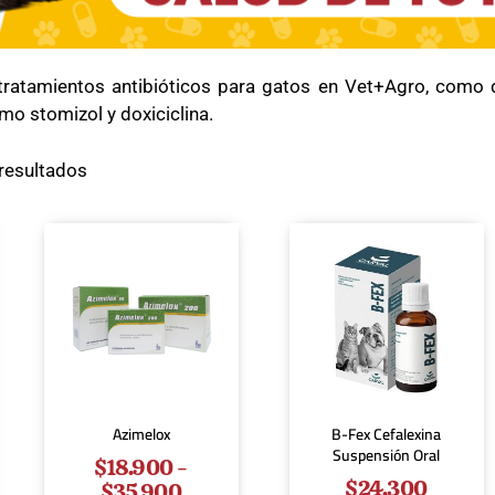
tratamientos antibióticos para gatos en Vet+Agro, como q
o stomizol y doxiciclina.
resultados
Azimelox
B-Fex Cefalexina
Suspensión Oral
$
18.900
-
$
24.300
$
35.900