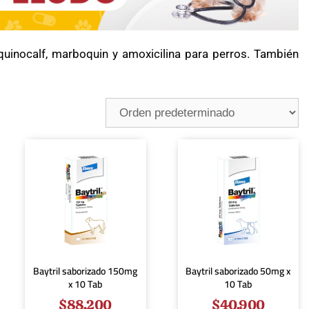
uinocalf, marboquin y amoxicilina para perros. También
Baytril saborizado 150mg
Baytril saborizado 50mg x
x 10 Tab
10 Tab
$
88.200
$
40.900