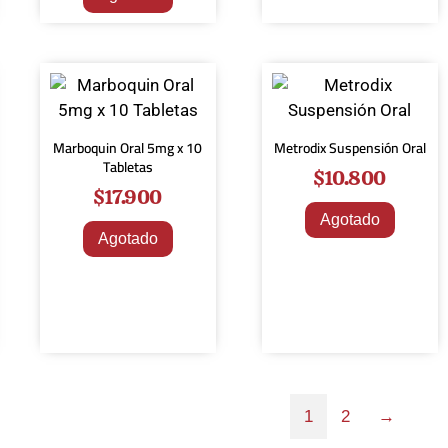
Marboquin Oral 5mg x 10
Metrodix Suspensión Oral
Tabletas
$
10.800
$
17.900
Agotado
Agotado
1
2
→