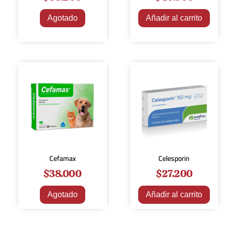
Agotado
Añadir al carrito
Cefamax
Celesporin
$
38.000
$
27.200
Agotado
Añadir al carrito