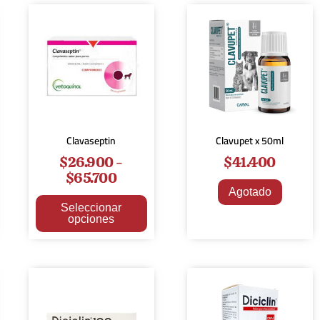
Clavaseptin
Clavupet x 50ml
$
26.900
-
$
41.400
$
65.700
Agotado
Seleccionar
opciones