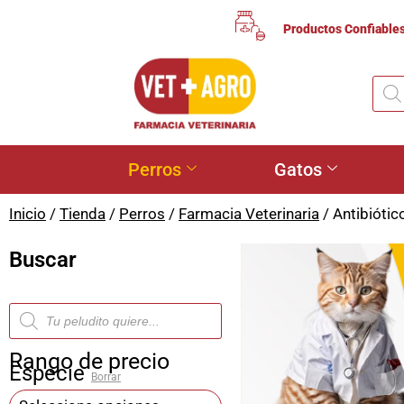
Productos Confiable
Perros
Gatos
Inicio
/
Tienda
/
Perros
/
Farmacia Veterinaria
/ Antibiótic
Buscar
Rango de precio
Especie
Borrar