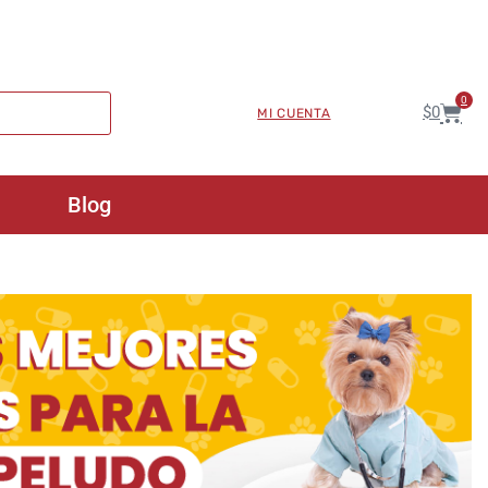
0
$
0
MI CUENTA
Blog