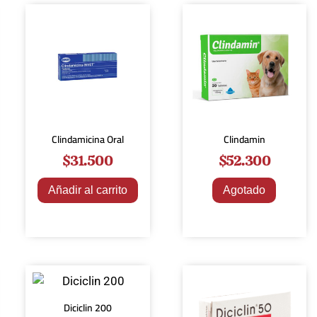
Clindamicina Oral
Clindamin
$
31.500
$
52.300
Añadir al carrito
Agotado
Diciclin 200