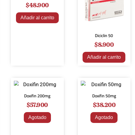
$
48.900
Añadir al carrito
Diciclin 50
$
8.900
Añadir al carrito
Doxifin 200mg
Doxifin 50mg
$
57.900
$
38.200
Agotado
Agotado