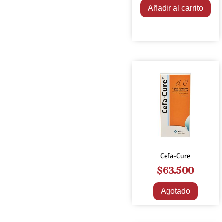
Añadir al carrito
Cefa-Cure
$
63.500
Agotado