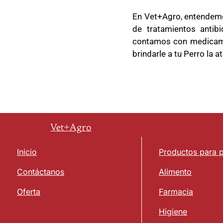
En Vet+Agro, entendemo
de tratamientos antib
contamos con medica
brindarle a tu Perro la
Vet+Agro
Inicio
Productos para 
Contáctanos
Alimento
Oferta
Farmacia
Higiene