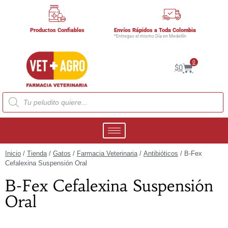
Productos Confiables
Envíos Rápidos a Toda Colombia
*Entregas el mismo Día en Medellín
0
$
0
Inicio
/
Tienda
/
Gatos
/
Farmacia Veterinaria
/
Antibióticos
/ B-Fex
Cefalexina Suspensión Oral
B-Fex Cefalexina Suspensión
Oral