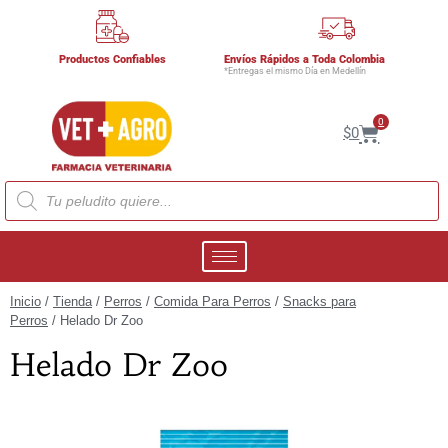
Productos Confiables
Envíos Rápidos a Toda Colombia
*Entregas el mismo Día en Medellín
0
$
0
Inicio
/
Tienda
/
Perros
/
Comida Para Perros
/
Snacks para
Perros
/ Helado Dr Zoo
Helado Dr Zoo