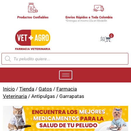
Productos Confiables
Envíos Rápidos a Toda Colombia
*Entregas el mismo Día en Medellín
0
$
0
Inicio
/
Tienda
/
Gatos
/
Farmacia
Veterinaria
/ Antipulgas / Garrapatas