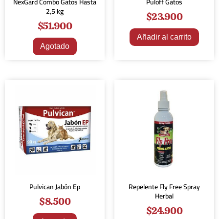
NexGard Combo Gatos Hasta
Puloff Gatos
2,5 kg
$
23.900
$
51.900
Añadir al carrito
Agotado
Pulvican Jabón Ep
Repelente Fly Free Spray
Herbal
$
8.500
$
24.900