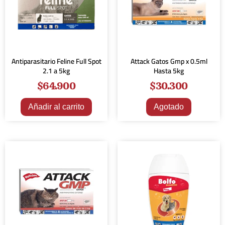
Antiparasitario Feline Full Spot
Attack Gatos Gmp x 0.5ml
2.1 a 5kg
Hasta 5kg
$
64.900
$
30.300
Añadir al carrito
Agotado