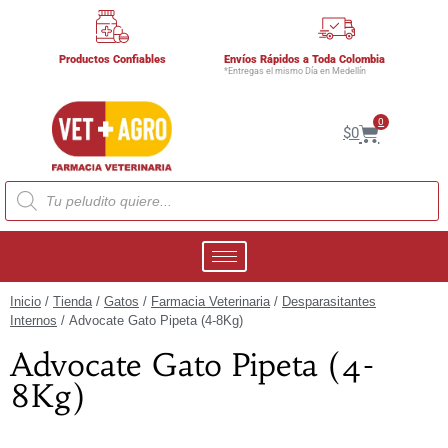
Productos Confiables
Envíos Rápidos a Toda Colombia
*Entregas el mismo Día en Medellín
0
$
0
Inicio
/
Tienda
/
Gatos
/
Farmacia Veterinaria
/
Desparasitantes
Internos
/ Advocate Gato Pipeta (4-8Kg)
Advocate Gato Pipeta (4-
8Kg)