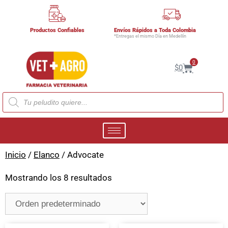
Productos Confiables
Envíos Rápidos a Toda Colombia
*Entregas el mismo Día en Medellín
0
$
0
Inicio
/
Elanco
/ Advocate
Mostrando los 8 resultados