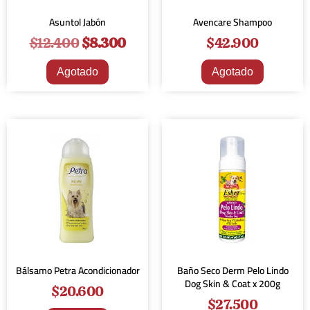
Asuntol Jabón
Avencare Shampoo
$
12.400
$
8.300
$
42.900
Agotado
Agotado
Bálsamo Petra Acondicionador
Baño Seco Derm Pelo Lindo
Dog Skin & Coat x 200g
$
20.600
$
27.500