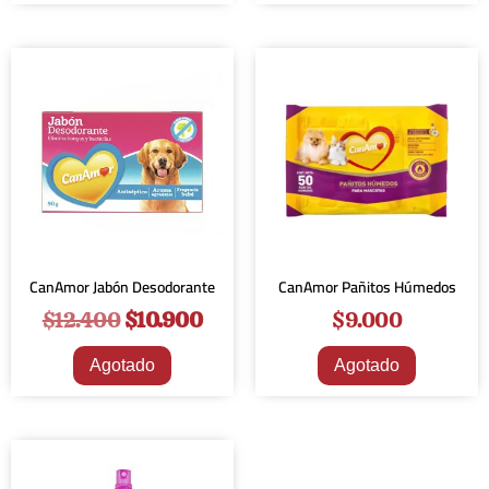
¡Oferta!
CanAmor Jabón Desodorante
CanAmor Pañitos Húmedos
$
12.400
$
10.900
$
9.000
Agotado
Agotado