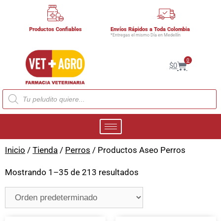
Productos Confiables
Envíos Rápidos a Toda Colombia
*Entregas el mismo Día en Medellín
0
$
0
Inicio
/
Tienda
/
Perros
/ Productos Aseo Perros
Mostrando 1–35 de 213 resultados