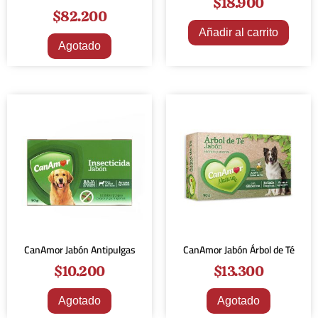
$
18.900
$
82.200
Añadir al carrito
Agotado
CanAmor Jabón Antipulgas
CanAmor Jabón Árbol de Té
$
10.200
$
13.300
Agotado
Agotado