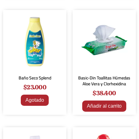
Baño Seco Splend
Basic-Din Toallitas Húmedas
Aloe Vera y Clorhexidina
$
23.000
$
38.400
Agotado
Añadir al carrito