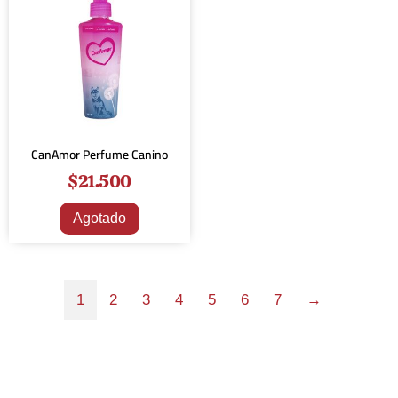
CanAmor Perfume Canino
$
21.500
Agotado
1
2
3
4
5
6
7
→