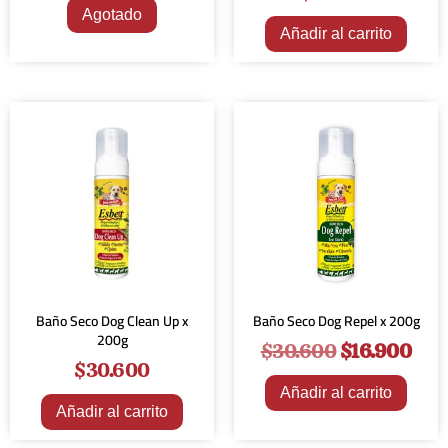
Agotado
Añadir al carrito
¡Oferta!
Baño Seco Dog Clean Up x
Baño Seco Dog Repel x 200g
200g
$
30.600
$
16.900
$
30.600
Añadir al carrito
Añadir al carrito