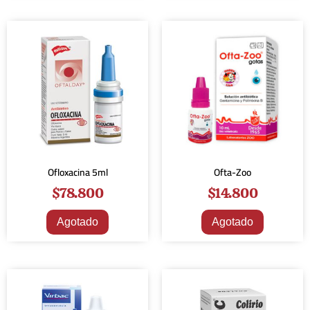
Ofloxacina 5ml
Ofta-Zoo
$
78.800
$
14.800
Agotado
Agotado