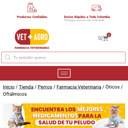
Productos Confiables
Envíos Rápidos a Toda Colombia
*Entregas el mismo Día en Medellín
0
$
0
Inicio
/
Tienda
/
Perros
/
Farmacia Veterinaria
/ Óticos /
Oftálmicos