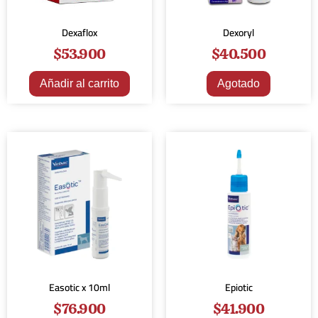
Dexaflox
Dexoryl
$
53.900
$
40.500
Añadir al carrito
Agotado
Easotic x 10ml
Epiotic
$
76.900
$
41.900