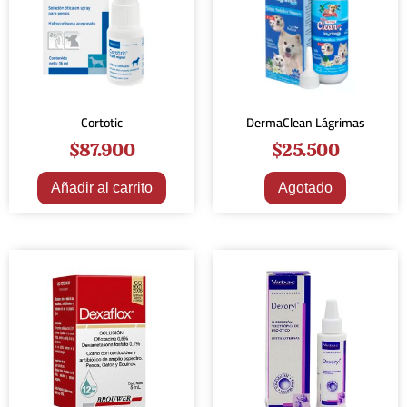
Cortotic
DermaClean Lágrimas
$
87.900
$
25.500
Añadir al carrito
Agotado