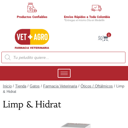
Productos Confiables
Envíos Rápidos a Toda Colombia
*Entregas el mismo Día en Medellín
0
$
0
Inicio
/
Tienda
/
Gatos
/
Farmacia Veterinaria
/
Óticos / Oftálmicos
/ Limp
& Hidrat
Limp & Hidrat