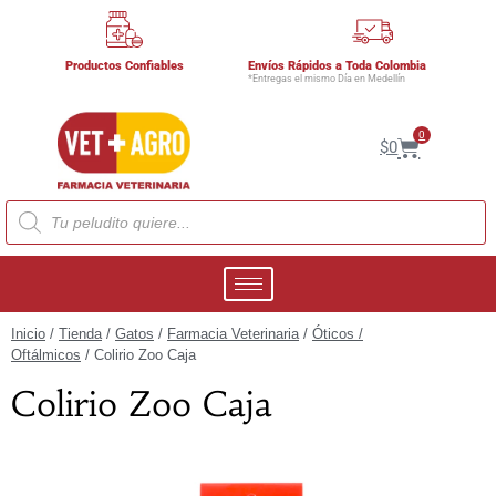
Productos Confiables
Envíos Rápidos a Toda Colombia
*Entregas el mismo Día en Medellín
0
$
0
Inicio
/
Tienda
/
Gatos
/
Farmacia Veterinaria
/
Óticos /
Oftálmicos
/ Colirio Zoo Caja
Colirio Zoo Caja