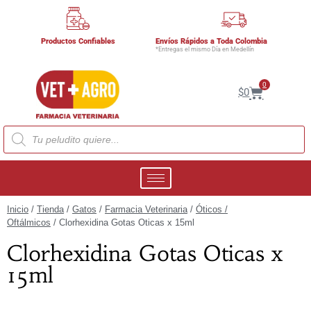
Productos Confiables
Envíos Rápidos a Toda Colombia
*Entregas el mismo Día en Medellín
0
$
0
Inicio
/
Tienda
/
Gatos
/
Farmacia Veterinaria
/
Óticos /
Oftálmicos
/ Clorhexidina Gotas Oticas x 15ml
Clorhexidina Gotas Oticas x
15ml