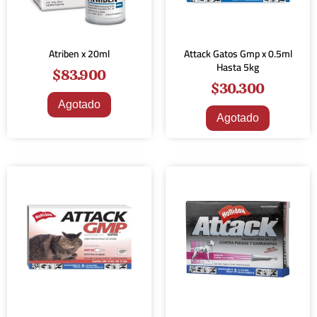
Atriben x 20ml
Attack Gatos Gmp x 0.5ml
Hasta 5kg
$
83.900
$
30.300
Agotado
Agotado