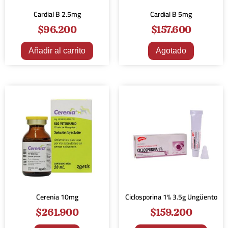
Cardial B 2.5mg
Cardial B 5mg
$
96.200
$
157.600
Añadir al carrito
Agotado
Cerenia 10mg
Ciclosporina 1% 3.5g Ungüento
$
261.900
$
159.200