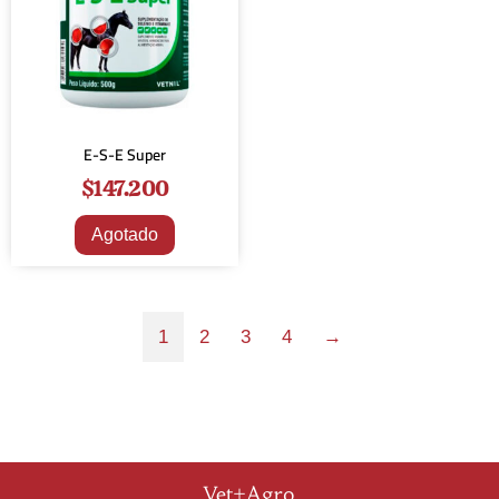
E-S-E Super
$
147.200
Agotado
1
2
3
4
→
Vet+Agro