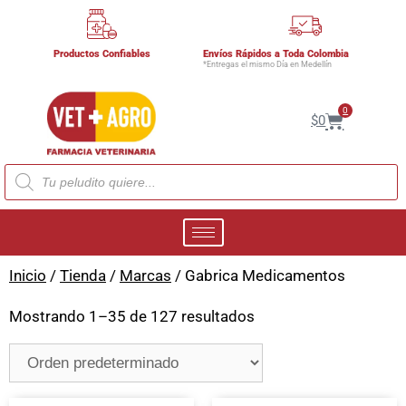
Productos Confiables
Envíos Rápidos a Toda Colombia
*Entregas el mismo Día en Medellín
0
$
0
Inicio
/
Tienda
/
Marcas
/ Gabrica Medicamentos
Mostrando 1–35 de 127 resultados