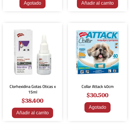
Agotado
Añadir al carrito
Clorhexidina Gotas Oticas x
Collar Attack 40cm
15ml
$
30.500
$
38.400
Agotado
Añadir al carrito