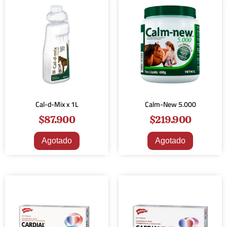
Cal-d-Mix x 1L
Calm-New 5.000
$
87.900
$
219.900
Agotado
Agotado