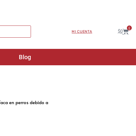
0
$
0
MI CUENTA
Blog
íaca en perros debido a