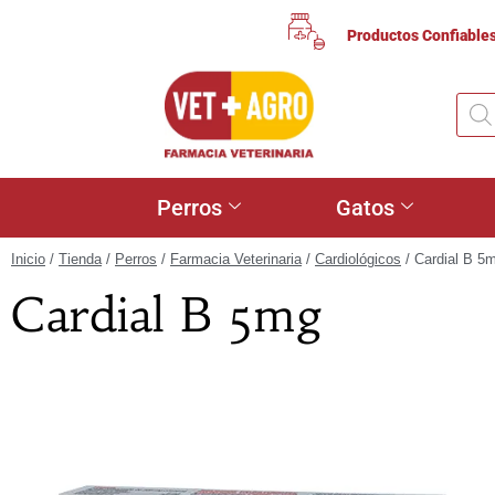
Productos Confiable
Perros
Gatos
Inicio
/
Tienda
/
Perros
/
Farmacia Veterinaria
/
Cardiológicos
/ Cardial B 5
Cardial B 5mg