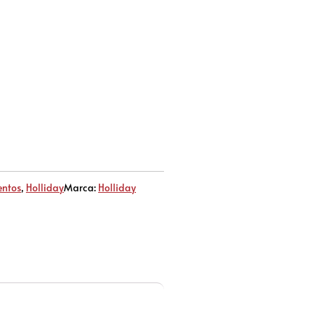
ntos
,
Holliday
Marca:
Holliday