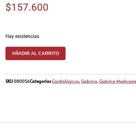
$
157.600
Hay existencias
AÑADIR AL CARRITO
SKU
080056
Categorías
Cardiológicos
,
Gabrica
,
Gabrica Medicame