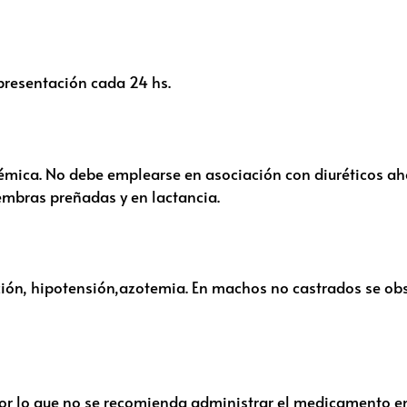
presentación cada 24 hs.
istémica. No debe emplearse en asociación con diuréticos ah
embras preñadas y en lactancia.
ción, hipotensión,azotemia. En machos no castrados se o
por lo que no se recomienda administrar el medicamento en