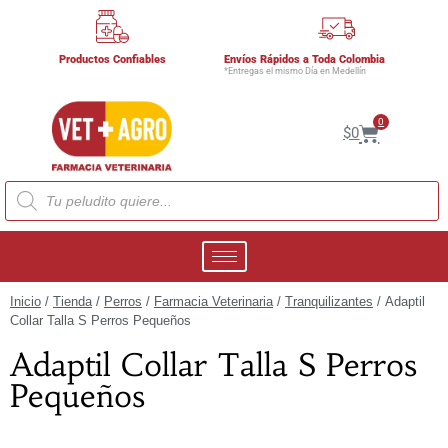
Productos Confiables
Envíos Rápidos a Toda Colombia
*Entregas el mismo Día en Medellín
0
$
0
Inicio
/
Tienda
/
Perros
/
Farmacia Veterinaria
/
Tranquilizantes
/ Adaptil
Collar Talla S Perros Pequeños
Adaptil Collar Talla S Perros
Pequeños