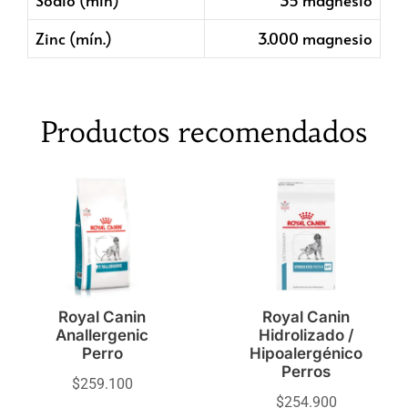
Sodio (min)
35 magnesio
Zinc (mín.)
3.000 magnesio
Productos recomendados
Royal Canin
Royal Canin
Anallergenic
Hidrolizado /
Perro
Hipoalergénico
Perros
$
259.100
$
254.900