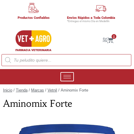
Productos Confiables
Envíos Rápidos a Toda Colombia
*Entregas el mismo Día en Medellín
0
$
0
Inicio
/
Tienda
/
Marcas
/
Vetnil
/ Aminomix Forte
Aminomix Forte