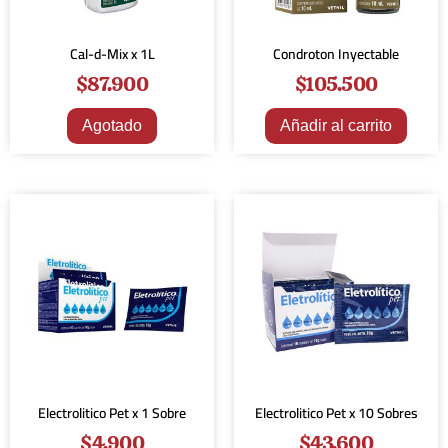
Cal-d-Mix x 1L
Condroton Inyectable
$
87.900
$
105.500
Agotado
Añadir al carrito
Electrolitico Pet x 1 Sobre
Electrolitico Pet x 10 Sobres
$
4.900
$
43.600