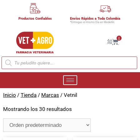
Productos Confiables
Envíos Rápidos a Toda Colombia
*Entregas el mismo Día en Medellín
0
$
0
Inicio
/
Tienda
/
Marcas
/ Vetnil
Mostrando los 30 resultados