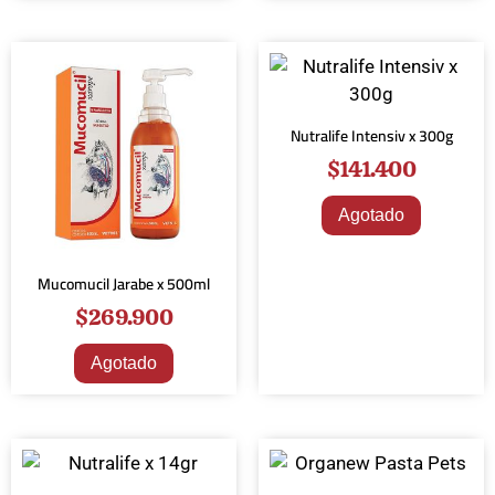
Nutralife Intensiv x 300g
$
141.400
Agotado
Mucomucil Jarabe x 500ml
$
269.900
Agotado