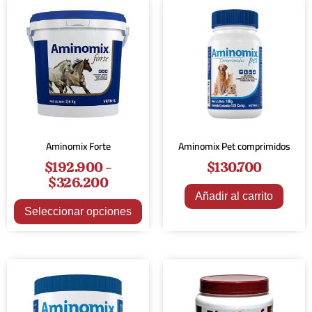
Aminomix Forte
Aminomix Pet comprimidos
$
192.900
-
$
130.700
$
326.200
Añadir al carrito
Seleccionar opciones