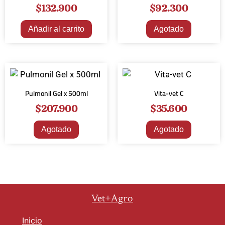
$
132.900
$
92.300
Añadir al carrito
Agotado
Pulmonil Gel x 500ml
Vita-vet C
$
207.900
$
35.600
Agotado
Agotado
Vet+Agro
Inicio