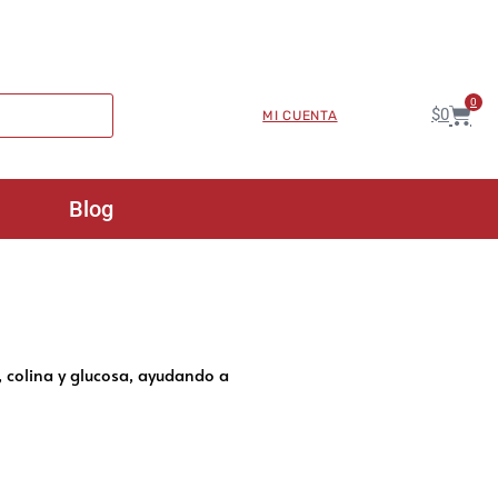
0
$
0
MI CUENTA
Blog
 colina y glucosa, ayudando a