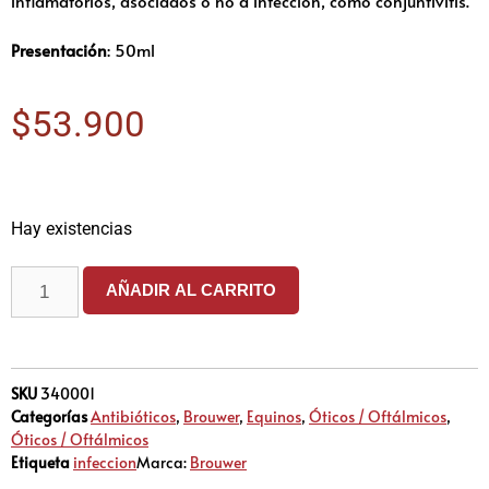
inflamatorios, asociados o no a infección, como conjuntivitis.
Presentación
: 50ml
$
53.900
Hay existencias
AÑADIR AL CARRITO
SKU
340001
Categorías
Antibióticos
,
Brouwer
,
Equinos
,
Óticos / Oftálmicos
,
Óticos / Oftálmicos
Etiqueta
infeccion
Marca:
Brouwer