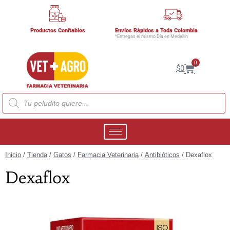
Productos Confiables
Envíos Rápidos a Toda Colombia
*Entregas el mismo Día en Medellín
0
$
0
Inicio
/
Tienda
/
Gatos
/
Farmacia Veterinaria
/
Antibióticos
/ Dexaflox
Dexaflox