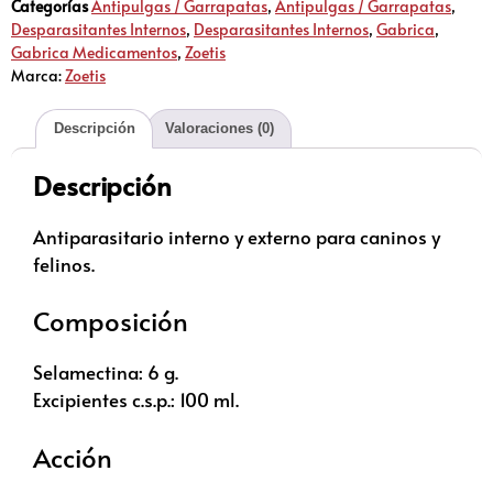
Categorías
Antipulgas / Garrapatas
,
Antipulgas / Garrapatas
,
Desparasitantes Internos
,
Desparasitantes Internos
,
Gabrica
,
Gabrica Medicamentos
,
Zoetis
Marca:
Zoetis
Descripción
Valoraciones (0)
Descripción
Antiparasitario interno y externo para caninos y
felinos.
Composición
Selamectina: 6 g.
Excipientes c.s.p.: 100 ml.
Acción