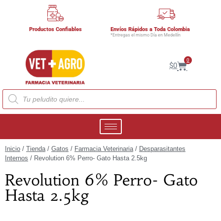
Productos Confiables
Envíos Rápidos a Toda Colombia
*Entregas el mismo Día en Medellín
0
$
0
Inicio
/
Tienda
/
Gatos
/
Farmacia Veterinaria
/
Desparasitantes
Internos
/ Revolution 6% Perro- Gato Hasta 2.5kg
Revolution 6% Perro- Gato
Hasta 2.5kg