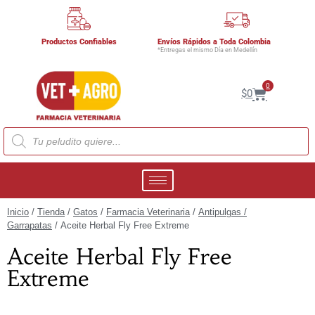
Productos Confiables
Envíos Rápidos a Toda Colombia
*Entregas el mismo Día en Medellín
0
$
0
Inicio
/
Tienda
/
Gatos
/
Farmacia Veterinaria
/
Antipulgas /
Garrapatas
/ Aceite Herbal Fly Free Extreme
Aceite Herbal Fly Free
Extreme