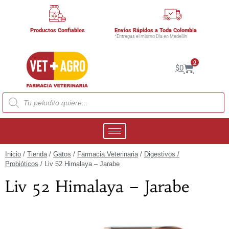
Productos Confiables
Envíos Rápidos a Toda Colombia
*Entregas el mismo Día en Medellín
0
$
0
Inicio
/
Tienda
/
Gatos
/
Farmacia Veterinaria
/
Digestivos /
Probióticos
/ Liv 52 Himalaya – Jarabe
Liv 52 Himalaya – Jarabe