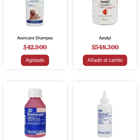
Avencare Shampoo
Azodyl
$
42.900
$
548.300
Agotado
Añadir al carrito