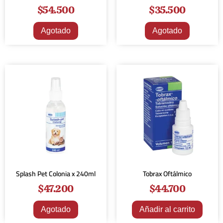
$
54.500
$
35.500
Agotado
Agotado
Splash Pet Colonia x 240ml
Tobrax Oftálmico
$
47.200
$
44.700
Agotado
Añadir al carrito