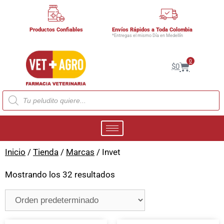
Productos Confiables
Envíos Rápidos a Toda Colombia
*Entregas el mismo Día en Medellín
0
$
0
Inicio
/
Tienda
/
Marcas
/ Invet
Mostrando los 32 resultados