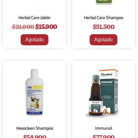
Herbal Care Jabón
Herbal Care Shampoo
$
21.900
$
15.900
$
51.500
Agotado
Agotado
Hexocleen Shampoo
Immunol
$
54.900
$
77.900