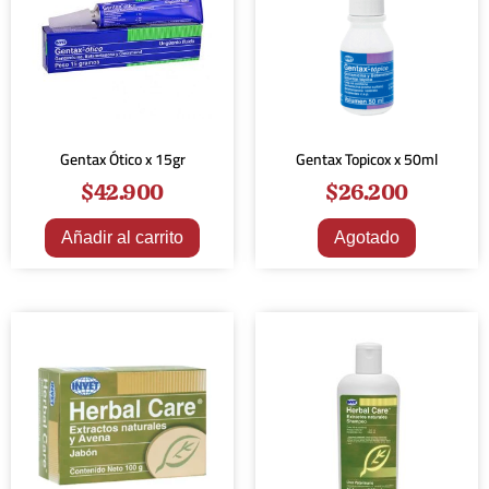
Gentax Ótico x 15gr
Gentax Topicox x 50ml
$
42.900
$
26.200
Añadir al carrito
Agotado
¡Oferta!