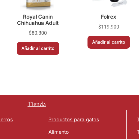
Royal Canin
Folrex
Chihuahua Adult
$
119.900
$
80.300
Añadir al carrito
Añadir al carrito
Tienda
perros
Productos para gatos
Alimento