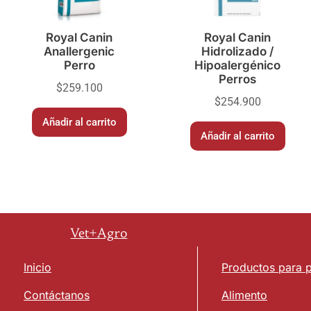
Royal Canin
Royal Canin
Anallergenic
Hidrolizado /
Perro
Hipoalergénico
Perros
$
259.100
$
254.900
Añadir al carrito
Añadir al carrito
Vet+Agro
Inicio
Productos para 
Contáctanos
Alimento