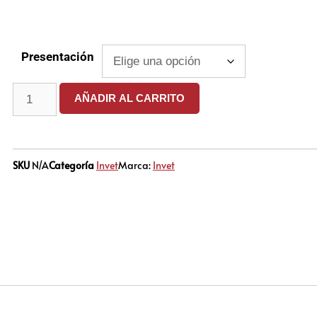
Presentación
AÑADIR AL CARRITO
SKU
N/A
Categoría
Invet
Marca:
Invet