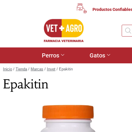
Productos Confiable
Perros
Gatos
Inicio
/
Tienda
/
Marcas
/
Invet
/ Epakitin
Epakitin