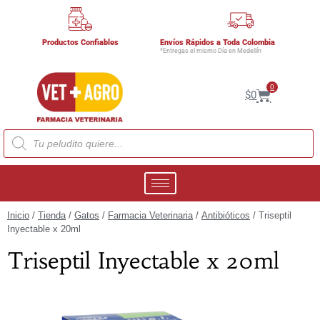
Productos Confiables
Envíos Rápidos a Toda Colombia
*Entregas el mismo Día en Medellín
0
$
0
Inicio
/
Tienda
/
Gatos
/
Farmacia Veterinaria
/
Antibióticos
/ Triseptil
Inyectable x 20ml
Triseptil Inyectable x 20ml