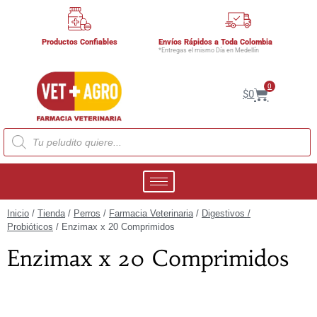
Productos Confiables
Envíos Rápidos a Toda Colombia
*Entregas el mismo Día en Medellín
0
$
0
Inicio
/
Tienda
/
Perros
/
Farmacia Veterinaria
/
Digestivos /
Probióticos
/ Enzimax x 20 Comprimidos
Enzimax x 20 Comprimidos