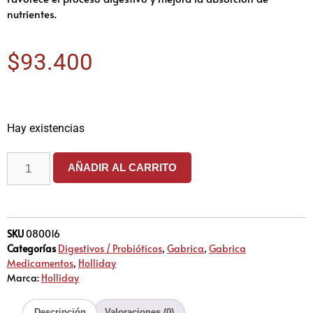
nutrientes.
$
93.400
Hay existencias
AÑADIR AL CARRITO
SKU
080016
Categorías
Digestivos / Probióticos
,
Gabrica
,
Gabrica
Medicamentos
,
Holliday
Marca:
Holliday
Descripción
Valoraciones (0)