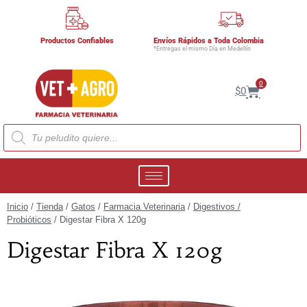
Productos Confiables
Envíos Rápidos a Toda Colombia
*Entregas el mismo Día en Medellín
0
$
0
Inicio
/
Tienda
/
Gatos
/
Farmacia Veterinaria
/
Digestivos /
Probióticos
/ Digestar Fibra X 120g
Digestar Fibra X 120g