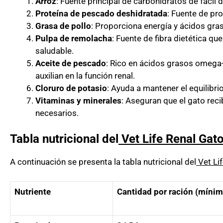
Arroz
: Fuente principal de carbohidratos de fácil d
Proteína de pescado deshidratada
: Fuente de pro
Grasa de pollo
: Proporciona energía y ácidos gra
Pulpa de remolacha
: Fuente de fibra dietética q
saludable.
Aceite de pescado
: Rico en ácidos grasos omega-3
auxilian en la función renal.
Cloruro de potasio
: Ayuda a mantener el equilibrio
Vitaminas y minerales
: Aseguran que el gato reci
necesarios.
Tabla nutricional del
Vet Life Renal Gat
A continuación se presenta la tabla nutricional del
Vet Li
Nutriente
Cantidad por ración (mínim