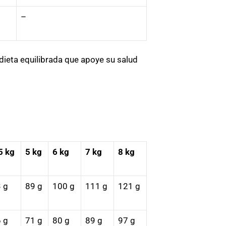
–
 dieta equilibrada que apoye su salud
5 kg
5 kg
6 kg
7 kg
8 kg
 g
89 g
100 g
111 g
121 g
 g
71 g
80 g
89 g
97 g