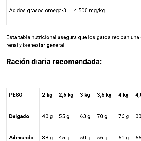
Ácidos grasos omega-3
4.500 mg/kg
Esta tabla nutricional asegura que los gatos reciban una
renal y bienestar general.
Ración diaria recomendada:
PESO
2 kg
2,5 kg
3 kg
3,5 kg
4 kg
4,
Delgado
48 g
55 g
63 g
70 g
76 g
83
Adecuado
38 g
45 g
50 g
56 g
61 g
66