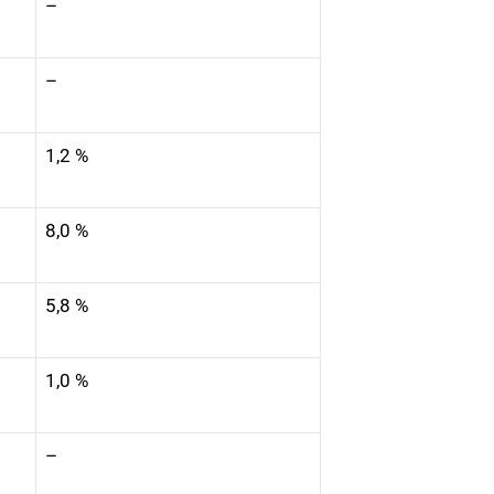
–
–
1,2 %
8,0 %
5,8 %
1,0 %
–