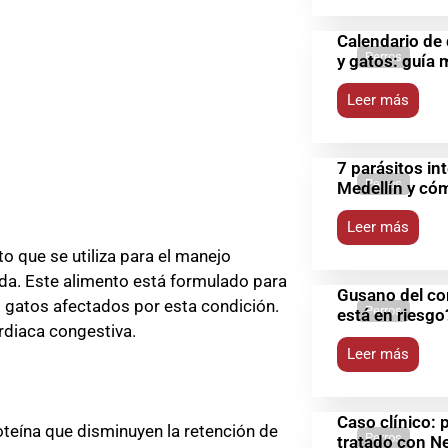
Calendario de 
Perros
y gatos: guía
Leer más
7 parásitos i
Perros
Medellín y cóm
Leer más
 que se utiliza para el manejo
guda. Este alimento está formulado para
Gusano del cor
os gatos afectados por esta condición.
Perros
está en riesgo?
rdiaca congestiva.
Leer más
Caso clínico:
oteína que disminuyen la retención de
Perros
tratado con N