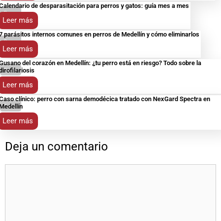
Calendario de desparasitación para perros y gatos: guía mes a mes
Perros
Leer más
7 parásitos internos comunes en perros de Medellín y cómo eliminarlos
Perros
Leer más
Gusano del corazón en Medellín: ¿tu perro está en riesgo? Todo sobre la
dirofilariosis
Perros
Leer más
Caso clínico: perro con sarna demodécica tratado con NexGard Spectra en
Medellín
Perros
Leer más
Deja un comentario