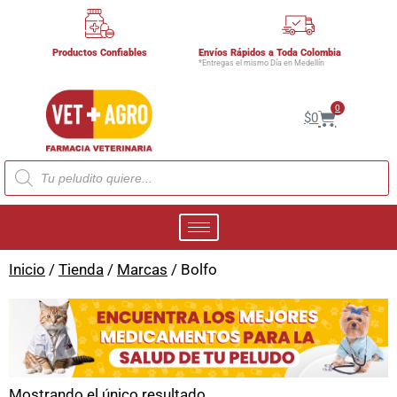
Productos Confiables
Envíos Rápidos a Toda Colombia
*Entregas el mismo Día en Medellín
0
$
0
Inicio
/
Tienda
/
Marcas
/ Bolfo
Mostrando el único resultado