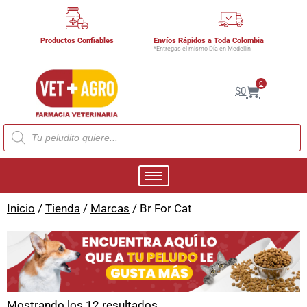
Productos Confiables
Envíos Rápidos a Toda Colombia
*Entregas el mismo Día en Medellín
0
$
0
Inicio
/
Tienda
/
Marcas
/ Br For Cat
Mostrando los 12 resultados