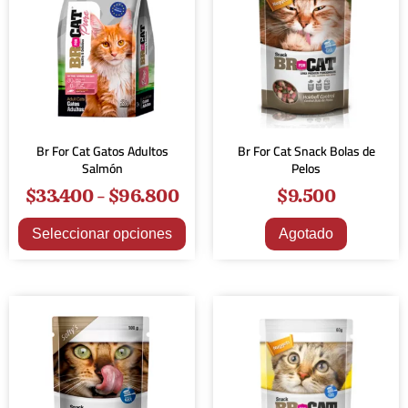
Br For Cat Gatos Adultos
Br For Cat Snack Bolas de
Salmón
Pelos
$
33.400
-
$
96.800
$
9.500
Seleccionar opciones
Agotado