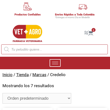
Productos Confiables
Envíos Rápidos a Toda Colombia
*Entregas el mismo Día en Medellín
0
$
0
Inicio
/
Tienda
/
Marcas
/ Credelio
Mostrando los 7 resultados