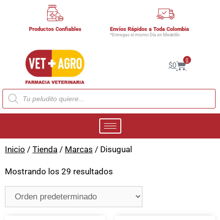
Productos Confiables
Envíos Rápidos a Toda Colombia
*Entregas el mismo Día en Medellín
0
$
0
Inicio
/
Tienda
/
Marcas
/ Disugual
Mostrando los 29 resultados