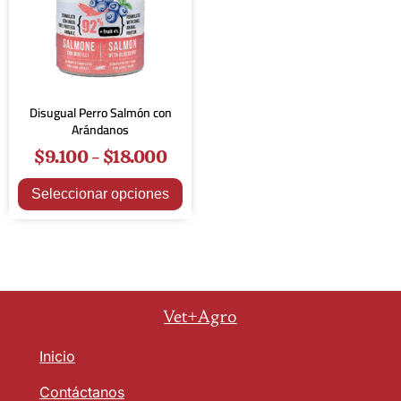
Disugual Perro Salmón con
Arándanos
$
9.100
-
$
18.000
Seleccionar opciones
Vet+Agro
Inicio
Contáctanos