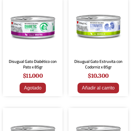
Disugual Gato Diabético con
Disugual Gato Estruvita con
Pato x 85gr
Codorniz x 85gr
$
11.000
$
10.300
Agotado
Añadir al carrito