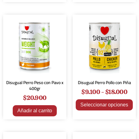
Disugual Perro Peso con Pavo x
Disugual Perro Pollo con Piña
400gr
$
9.100
-
$
18.000
$
20.900
Seleccionar opciones
Añadir al carrito
¡Oferta!