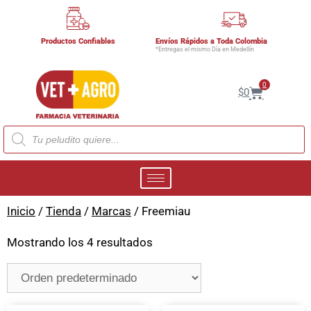
Productos Confiables
Envíos Rápidos a Toda Colombia
*Entregas el mismo Día en Medellín
0
$
0
Inicio
/
Tienda
/
Marcas
/ Freemiau
Mostrando los 4 resultados