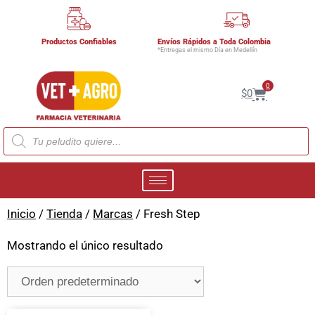
Productos Confiables
Envíos Rápidos a Toda Colombia
*Entregas el mismo Día en Medellín
0
$
0
Inicio
/
Tienda
/
Marcas
/ Fresh Step
Mostrando el único resultado