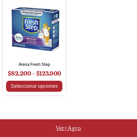
Arena Fresh Step
$
82.200
-
$
123.900
Seleccionar opciones
Vet+Agro