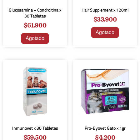
Glucosamina + Condroitina x
Hair Supplement x 120ml
30 Tabletas
$
33.900
$
61.900
Agotado
Agotado
Inmunovet x 30 Tabletas
Pro-Byovet Gato x 1gr
$
59.500
$
4.200