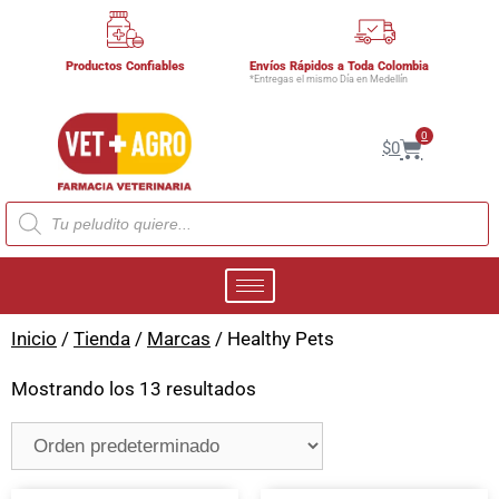
Productos Confiables
Envíos Rápidos a Toda Colombia
*Entregas el mismo Día en Medellín
0
$
0
Inicio
/
Tienda
/
Marcas
/ Healthy Pets
Mostrando los 13 resultados