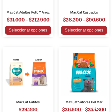
Max Cat Adultos Pollo Y Arroz
Max Cat Castrados
$
31.000
-
$
212.900
$
28.200
-
$
90.600
Seleccionar opciones
Seleccionar opciones
Max Cat Gatitos
Max Cat Sabores Del Mar
$
29.200
$
26.600
-
$
355.300