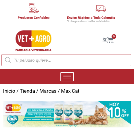
Productos Confiables
Envíos Rápidos a Toda Colombia
*Entregas el mismo Día en Medellín
0
$
0
Inicio
/
Tienda
/
Marcas
/ Max Cat