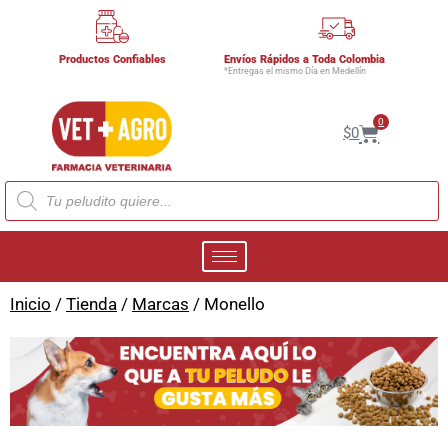
Productos Confiables
Envíos Rápidos a Toda Colombia
*Entregas el mismo Día en Medellín
0
$
0
Inicio
/
Tienda
/
Marcas
/ Monello