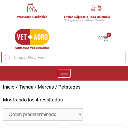
Productos Confiables
Envíos Rápidos a Toda Colombia
*Entregas el mismo Día en Medellín
0
$
0
Inicio
/
Tienda
/
Marcas
/ Petstages
Mostrando los 4 resultados