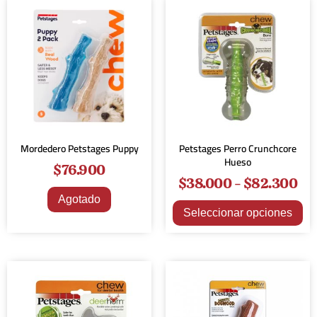
Mordedero Petstages Puppy
Petstages Perro Crunchcore
Hueso
$
76.900
$
38.000
-
$
82.300
Agotado
Seleccionar opciones