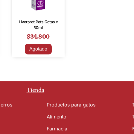
Liverprot Pets Gotas x
50ml
$
34.800
Agotado
Tienda
perros
Productos para gatos
Alimento
Farmacia