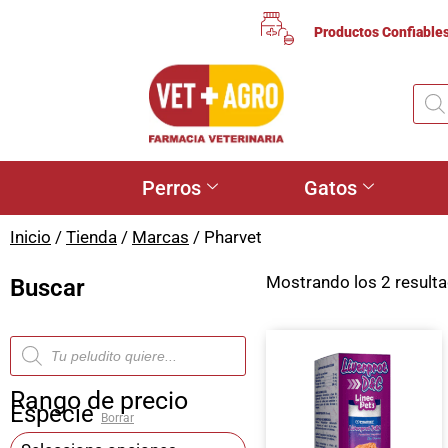
Productos Confiable
Perros
Gatos
Inicio
/
Tienda
/
Marcas
/ Pharvet
Mostrando los 2 result
Buscar
Rango de precio
Especie
Borrar