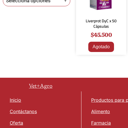
Selecciona opciones
▼
Liverprot DyC x 50
Cápsulas
$
45.500
Agotado
Vet+Agro
Inicio
Productos para 
Contáctanos
Alimento
Oferta
Farmacia