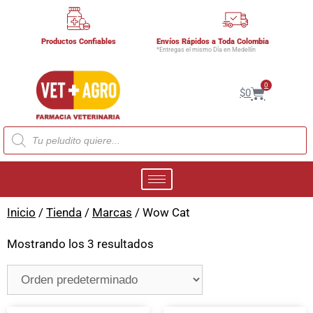
Productos Confiables
Envíos Rápidos a Toda Colombia
*Entregas el mismo Día en Medellín
0
$
0
Inicio
/
Tienda
/
Marcas
/ Wow Cat
Mostrando los 3 resultados