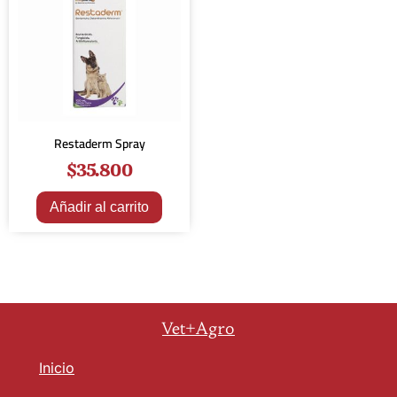
Restaderm Spray
$
35.800
Añadir al carrito
Vet+Agro
Inicio