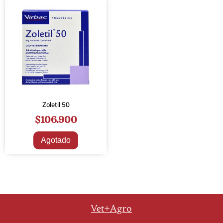
Zoletil 50
$
106.900
Agotado
Vet+Agro