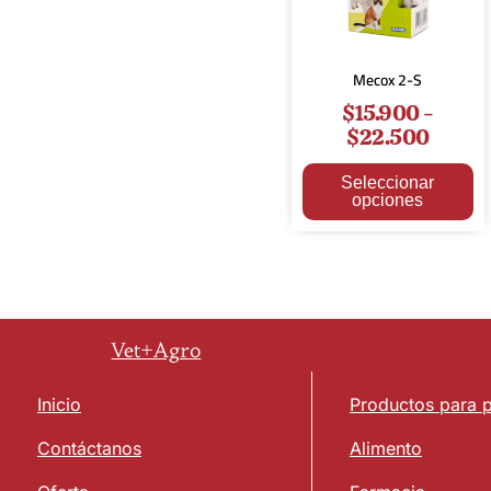
Mecox 2-S
$
15.900
-
$
22.500
Seleccionar
opciones
Vet+Agro
Inicio
Productos para 
Contáctanos
Alimento